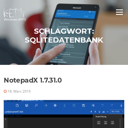
Zum
Inhalt
Menü
springen
Windows APPS
SCHLAGWORT:
SQLITEDATENBANK
NotepadX 1.7.31.0
18. März 2019