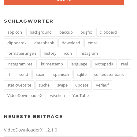
SCHLAGWÖRTER
appicon
background
backup
bugfix
clipboard
clipboardx
datenbank
download
email
formatierungen
history
icon
instagram
instagram reel
ktimestamp
language
NotepadX
reel
rtf
send
spain
spanisch
sqlite
sqlitedatenbank
staticwebsite
suche
swipe
update
verlauf
VideoDownloaderX
wischen
YouTube
NEUESTE BEITRÄGE
VideoDownloaderX 1.2.1.0