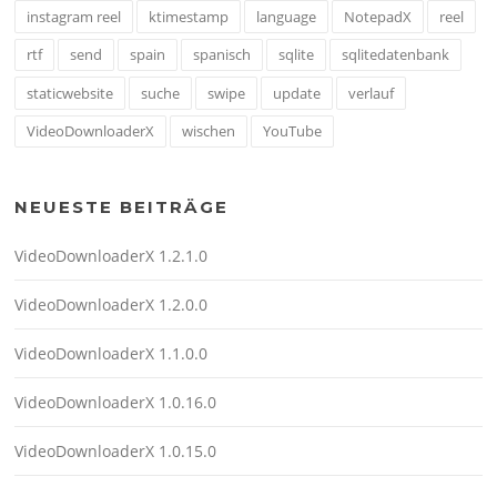
instagram reel
ktimestamp
language
NotepadX
reel
rtf
send
spain
spanisch
sqlite
sqlitedatenbank
staticwebsite
suche
swipe
update
verlauf
VideoDownloaderX
wischen
YouTube
NEUESTE BEITRÄGE
VideoDownloaderX 1.2.1.0
VideoDownloaderX 1.2.0.0
VideoDownloaderX 1.1.0.0
VideoDownloaderX 1.0.16.0
VideoDownloaderX 1.0.15.0