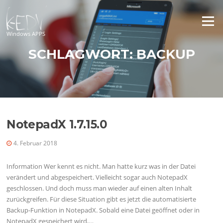
Zum
Inhalt
Menü
springen
Windows APPS
SCHLAGWORT:
BACKUP
NotepadX 1.7.15.0
4. Februar 2018
Information Wer kennt es nicht. Man hatte kurz was in der Datei
verändert und abgespeichert. Vielleicht sogar auch NotepadX
geschlossen. Und doch muss man wieder auf einen alten Inhalt
zurückgreifen. Für diese Situation gibt es jetzt die automatisierte
Backup-Funktion in NotepadX. Sobald eine Datei geöffnet oder in
NotepadX gespeichert wird,…